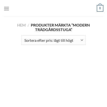
Skip
0
to
content
HEM
/
PRODUKTER MÄRKTA ”MODERN
TRÄDGÅRDSSTUGA”