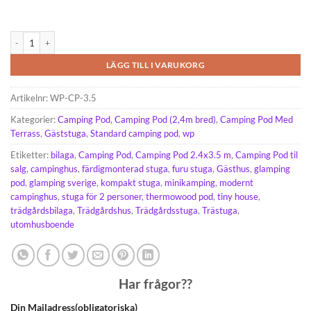
Camping Pod 2.4 m x 3.5 m mängd
LÄGG TILL I VARUKORG
Artikelnr:
WP-CP-3.5
Kategorier:
Camping Pod
,
Camping Pod (2,4m bred)
,
Camping Pod Med
Terrass
,
Gäststuga
,
Standard camping pod
,
wp
Etiketter:
bilaga
,
Camping Pod
,
Camping Pod 2.4x3.5 m
,
Camping Pod til
salg
,
campinghus
,
färdigmonterad stuga
,
furu stuga
,
Gästhus
,
glamping
pod
,
glamping sverige
,
kompakt stuga
,
minikamping
,
modernt
campinghus
,
stuga för 2 personer
,
thermowood pod
,
tiny house
,
trädgårdsbilaga
,
Trädgårdshus
,
Trädgårdsstuga
,
Trästuga
,
utomhusboende
Har frågor??
Din Mailadress(obligatoriska)