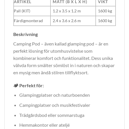
ARTIKEL
MÅTT (B X L X H)
VIKT
Pall (KIT)
1.2 x 3.5 x 1.2 m
1600 kg
Färdigmonterad
2.4 x 3.6 x 2.6 m
1600 kg
Beskrivning
Camping Pod – även kallad glamping pod – är en
perfekt lösning för utomhusvistelse som
kombinerar komfort och funktionalitet. Dess unika
välvda form smälter sömlöst in i naturen och skapar
en mysig men ändå stilren tillflyktsort.
🏕 Perfekt för:
Glampingplatser och naturboenden
Campingplatser och musikfestivaler
Trädgårdsbod eller sommarstuga
Hemmakontor eller ateljé