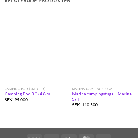
RELATERADE PRODUKTER
CAMPING POD (3M BRED)
MARINA CAMPINGSTUGA
Marina campingstuga – Marina
Camping Pod 3.0×4.8 m
Sail
SEK
95,000
SEK
110,500