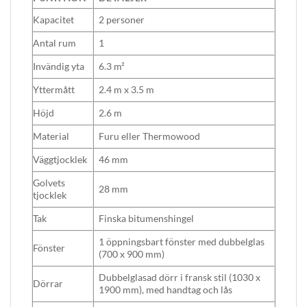
Kapacitet
2 personer
Antal rum
1
Invändig yta
6.3 m²
Yttermått
2.4 m x 3.5 m
Höjd
2.6 m
Material
Furu eller Thermowood
Väggtjocklek
46 mm
Golvets
28 mm
tjocklek
Tak
Finska bitumenshingel
1 öppningsbart fönster med dubbelglas
Fönster
(700 x 900 mm)
Dubbelglasad dörr i fransk stil (1030 x
Dörrar
1900 mm), med handtag och lås