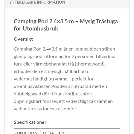
YTTERLIGARE INFORMATION
Camping Pod 2.4×3.5 m – Mysig Trästuga
för Utomhusbruk
Översikt
Camping Pod 2.4×3.5 m är en kompakt och stilren
glamping-pod, utformad för 2 personer. Tillverkad i
furu eller värmebehandlat trä (thermowood),
erbjuder den ett mysigt, hållbart och
väderbeständigt utrymme – perfekt för
utomhusvistelser. Podden är utrustad med en
dubbelglasad dörr i fransk stil, ett stort
öppningsbart fönster, ett vädertåligt tak samt en
valbar terrass för extra komfort.
Specifikationer
FUNKTION
DETALJER