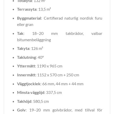
Totalyta
: 132 m²
Terrassyta
: 13,5 m²
Byggmaterial
: Certifierad naturlig nordisk furu
eller gran
Tak
: 18–20 mm takbrädor, valbar
bitumenbeläggning
Takyta
: 126 m²
Taklutning
: 40°
Yttermått
: 1190 x 965 cm
Innermått
: 1152 x 570 cm + 250 cm
Väggtjocklek
: 66 mm, 44 mm + 44 mm
Minsta väggöjd
: 337,5 cm
Takhöjd
: 580,5 cm
Golv
: 19–20 mm golvbrädor, med tillval för