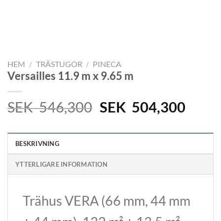
HEM
/
TRÄSTUGOR
/
PINECA
Versailles 11.9 m x 9.65 m
Det
Det
SEK
546,300
SEK
504,300
ursprungliga
nuva
priset
prise
BESKRIVNING
var:
är:
SEK
SEK
YTTERLIGARE INFORMATION
546,300.
504,
Trähus VERA (66 mm, 44 mm