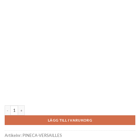
Versailles 11.9 m x 9.65 m mängd
LÄGG TILL I VARUKORG
Artikelnr:
PINECA-VERSAILLES