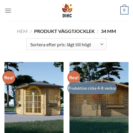
Skip
0
to
content
HEM
/
PRODUKT VÄGGTJOCKLEK
/
34 MM
Rea!
Rea!
Produktion cirka 4-8 veckor