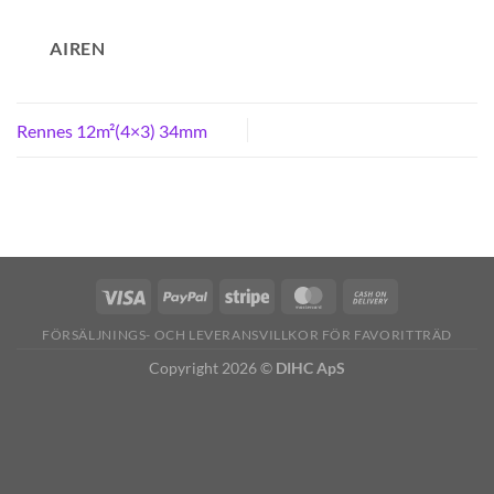
AIREN
Rennes 12m²(4×3) 34mm
FÖRSÄLJNINGS- OCH LEVERANSVILLKOR FÖR FAVORITTRÄD
Copyright 2026 ©
DIHC ApS