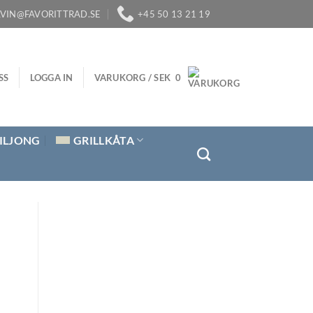
LVIN@FAVORITTRAD.SE
+45 50 13 21 19
SS
LOGGA IN
VARUKORG /
SEK
0
ILJONG
GRILLKÅTA