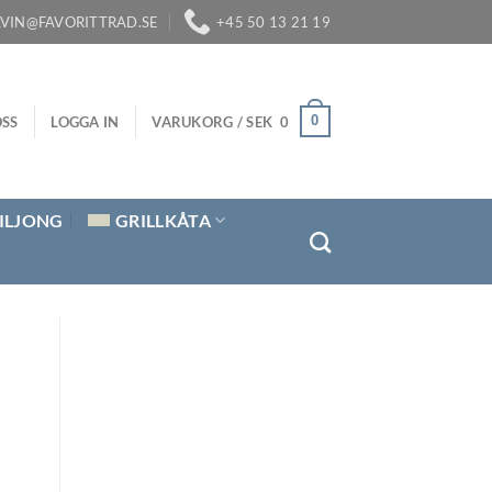
LVIN@FAVORITTRAD.SE
+45 50 13 21 19
0
SS
LOGGA IN
VARUKORG /
SEK
0
ILJONG
GRILLKÅTA