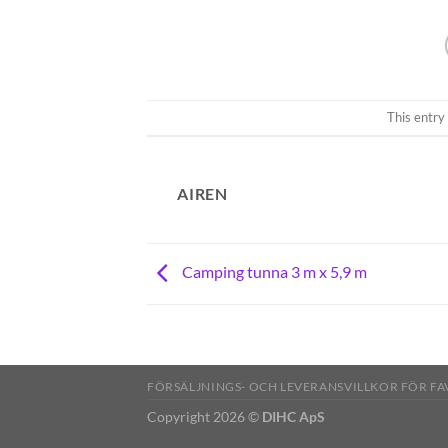
This entry
AIREN
Camping tunna 3 m x 5,9 m
FÖRSÄLJNINGS- OCH LEVERANSVILLKOR FÖR F
Copyright 2026 ©
DIHC ApS