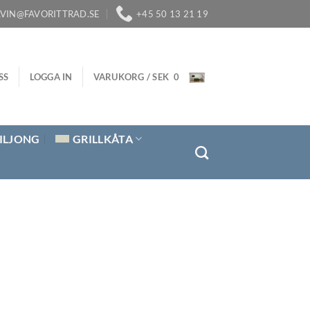
LVIN@FAVORITTRAD.SE
+45 50 13 21 19
SS
LOGGA IN
VARUKORG /
SEK
0
ILJONG
GRILLKÅTA