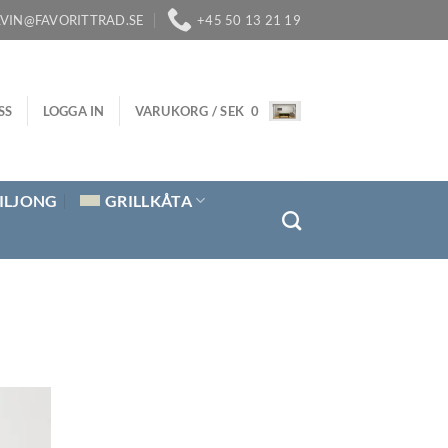
LVIN@FAVORITTRAD.SE
+45 50 13 21 19
SS
LOGGA IN
VARUKORG /
SEK
0
ILJONG
GRILLKÅTA