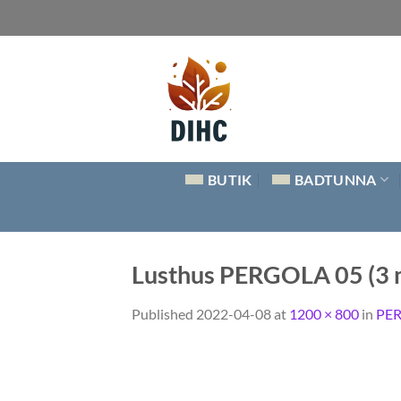
Skip
to
content
BUTIK
BADTUNNA
Lusthus PERGOLA 05 (3 
Published
2022-04-08
at
1200 × 800
in
PER