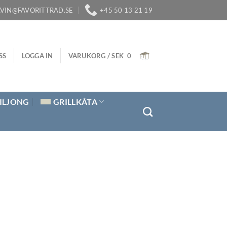
LVIN@FAVORITTRAD.SE
+45 50 13 21 19
SS
LOGGA IN
VARUKORG /
SEK
0
ILJONG
GRILLKÅTA