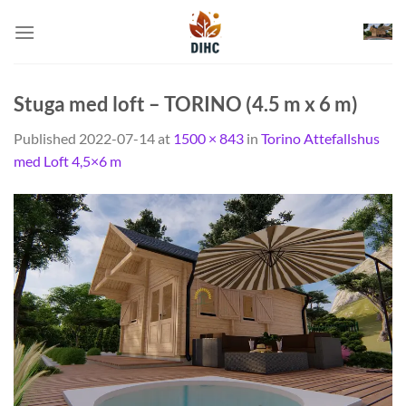
Skip
to
content
Stuga med loft – TORINO (4.5 m x 6 m)
Published
2022-07-14
at
1500 × 843
in
Torino Attefallshus
med Loft 4,5×6 m