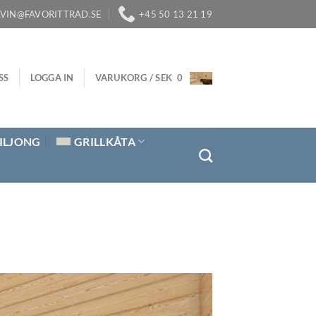
LVIN@FAVORITTRAD.SE
+45 50 13 21 19
SS
LOGGA IN
VARUKORG /
SEK
0
ILJONG
GRILLKÅTA