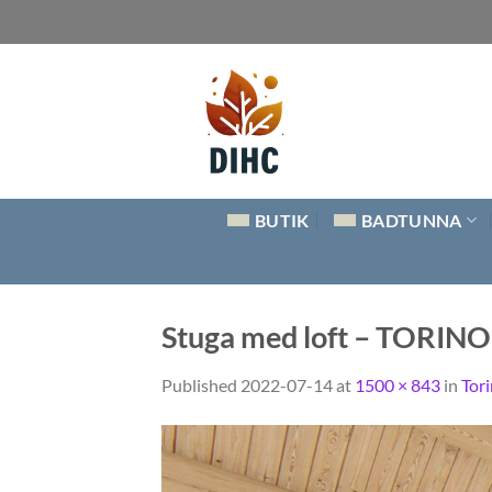
Skip
to
content
BUTIK
BADTUNNA
Stuga med loft – TORINO 
Published
2022-07-14
at
1500 × 843
in
Tor