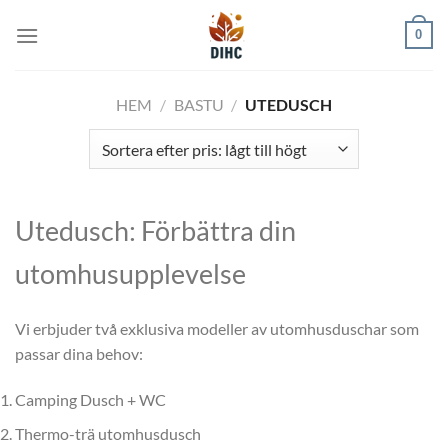
Skip
0
to
content
HEM
/
BASTU
/
UTEDUSCH
Utedusch: Förbättra din
utomhusupplevelse
Vi erbjuder två exklusiva modeller av utomhusduschar som
passar dina behov:
Camping Dusch + WC
Thermo-trä utomhusdusch