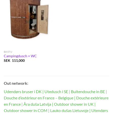
BASTU
Campingdusch + WC
SEK
111,000
Out network:
Udendørs bruser i DK
|
Utedusch i SE
|
Buitendouche in BE
|
Douche d’extérieur en France – Belgique
|
Douche extérieure
en France
|
Āra duša Latvija
|
Outdoor shower in UK
|
Outdoor shower in COM
|
Lauko dušas Lietuvoje
|
Utendørs