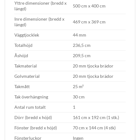
Yttre dimensioner (bredd x
500 cm x 400 cm
längd)
Inre dimensioner (bredd x
469 cm x 369 cm
längd)
Väggtjocklek
44 mm
Totalhöjd
236,5 cm
Åshöjd
209,5 cm
Takmaterial
20 mm tjocka brädor
Golvmaterial
20 mm tjocka brädor
Takmått
25 m²
Tak överhängning
30 cm
Antal rum totalt
1
Dörr (bredd x höjd)
161 cm x 192 cm (1 stk.)
Fönster (bredd x höjd)
70 cm x 144 cm (4 stk)
Fönsterluckor
Ingen