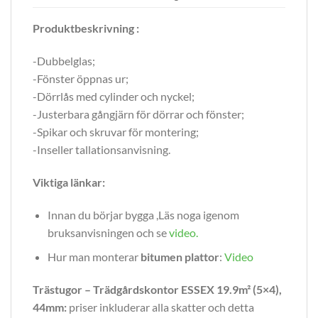
Produktbeskrivning :
-Dubbelglas;
-Fönster öppnas ur;
-Dörrlås med cylinder och nyckel;
-Justerbara gångjärn för dörrar och fönster;
-Spikar och skruvar för montering;
-Inseller tallationsanvisning.
Viktiga länkar:
Innan du börjar bygga ,Läs noga igenom
bruksanvisningen och se
video
.
Hur man monterar
bitumen plattor
:
Video
Trästugor – Trädgårdskontor ESSEX 19.9m² (5×4),
44mm:
priser inkluderar alla skatter och detta