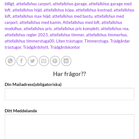
billigt
,
attefallshus carport
,
attefallshus garage
,
attefallshus garage med
loft
,
attefallshus höjd
,
attefallshus köpa
,
attefallshus kostnad
,
attefallshus
loft
,
attefallshus max höjd
,
attefallshus med bastu
,
attefallshus med
carport
,
attefallshus med kamin
,
Attefallshus med loft
,
attefallshus
modulhus
,
attefallshus pris
,
attefallshus pris komplett
,
attefallshus rea
,
attefallshus regler 2023
,
attefallshus timmer
,
attefallshus timmerhus
,
attefallshus timmerstuga00
,
Liten trästugor
,
Timmerstuga
,
Trädgårdar
trästugor
,
Trädgårdshytt
,
Trädgårdskontor
Har frågor??
Din Mailadress(obligatoriska)
Ditt Meddelande