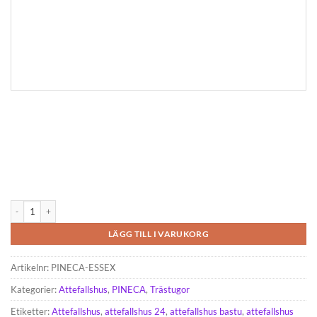
ESSEX 19.9m² (5x4) 44mm mängd
LÄGG TILL I VARUKORG
Artikelnr:
PINECA-ESSEX
Kategorier:
Attefallshus
,
PINECA
,
Trästugor
Etiketter:
Attefallshus
,
attefallshus 24
,
attefallshus bastu
,
attefallshus