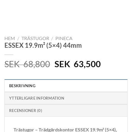
HEM
/
TRÄSTUGOR
/
PINECA
ESSEX 19.9m² (5×4) 44mm
Det
Det
SEK
68,800
SEK
63,500
ursprungliga
nuvaran
priset
priset
BESKRIVNING
var:
är:
SEK
SEK
YTTERLIGARE INFORMATION
68,800.
63,500.
RECENSIONER (0)
Trästugor – Trädgårdskontor ESSEX 19.9m² (5×4),